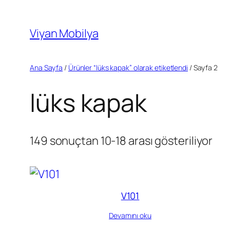
İçeriğe
geç
Viyan Mobilya
Ana Sayfa
/
Ürünler “lüks kapak” olarak etiketlendi
/ Sayfa 2
lüks kapak
149 sonuçtan 10-18 arası gösteriliyor
V101
Devamını oku