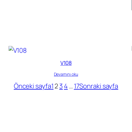
V108
Devamını oku
Önceki sayfa
1
2
3
4
…
17
Sonraki sayfa