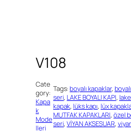
V108
Cate
Tags:
boyalı kapaklar
, 
boyalı
gory:
seri
, 
LAKE BOYALI KAPI
, 
lake
Kapa
kapak
, 
lüks kapı
, 
lüx kapakl
k
MUTFAK KAPAKLARI
, 
özel b
Mode
seri
, 
VİYAN AKSESUAR
, 
viya
lleri