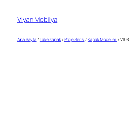
İçeriğe
geç
Viyan Mobilya
Ana Sayfa
/
Lake Kapak
/
Proje Serisi
/
Kapak Modelleri
/ V108