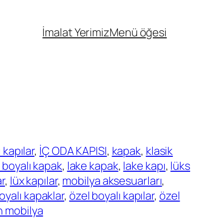
İmalat Yerimiz
Menü öğesi
 kapılar
, 
İÇ ODA KAPISI
, 
kapak
, 
klasik
 boyalı kapak
, 
lake kapak
, 
lake kapı
, 
lüks
ar
, 
lüx kapılar
, 
mobilya aksesuarları
, 
oyalı kapaklar
, 
özel boyalı kapılar
, 
özel
n mobilya