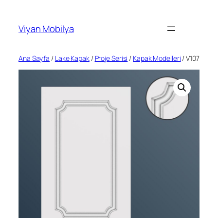
İçeriğe
geç
Viyan Mobilya
Ana Sayfa
/
Lake Kapak
/
Proje Serisi
/
Kapak Modelleri
/ V107