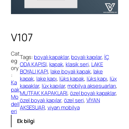
V107
Cat
Tags:
boyalı kapaklar
, 
boyalı kapılar
, 
İÇ
eg
ODA KAPISI
, 
kapak
, 
klasik seri
, 
LAKE
ory
BOYALI KAPI
, 
lake boyalı kapak
, 
lake
:
kapak
, 
lake kapı
, 
lüks kapak
, 
lüks kapı
, 
lüx
Ka
kapaklar
, 
lüx kapılar
, 
mobilya aksesuarları
, 
pak
MUTFAK KAPAKLARI
, 
özel boyalı kapaklar
, 
Mo
özel boyalı kapılar
, 
özel seri
, 
VİYAN
dell
AKSESUAR
, 
viyan mobilya
eri
Ek bilgi