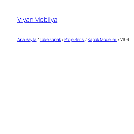
İçeriğe
geç
Viyan Mobilya
Ana Sayfa
/
Lake Kapak
/
Proje Serisi
/
Kapak Modelleri
/ V109