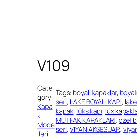
V109
Cate
Tags:
boyalı kapaklar
, 
boyalı
gory:
seri
, 
LAKE BOYALI KAPI
, 
lake
Kapa
kapak
, 
lüks kapı
, 
lüx kapakl
k
MUTFAK KAPAKLARI
, 
özel b
Mode
seri
, 
VİYAN AKSESUAR
, 
viya
lleri