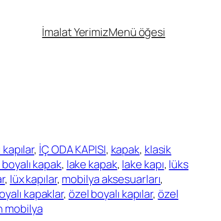
İmalat Yerimiz
Menü öğesi
 kapılar
, 
İÇ ODA KAPISI
, 
kapak
, 
klasik
 boyalı kapak
, 
lake kapak
, 
lake kapı
, 
lüks
ar
, 
lüx kapılar
, 
mobilya aksesuarları
, 
oyalı kapaklar
, 
özel boyalı kapılar
, 
özel
n mobilya