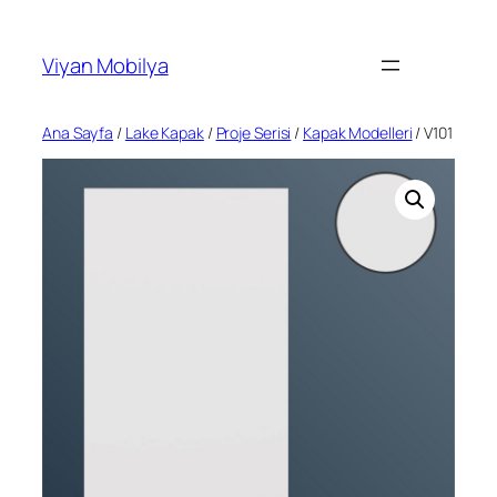
İçeriğe
geç
Viyan Mobilya
Ana Sayfa
/
Lake Kapak
/
Proje Serisi
/
Kapak Modelleri
/ V101