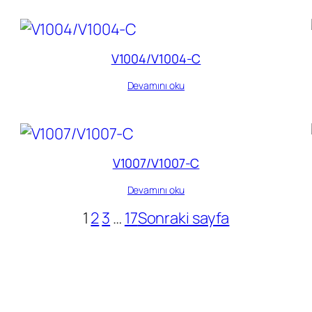
V1004/V1004-C
Devamını oku
V1007/V1007-C
Devamını oku
1
2
3
…
17
Sonraki sayfa