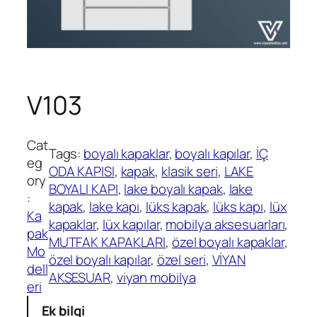
V103
Cat
Tags:
boyalı kapaklar
, 
boyalı kapılar
, 
İÇ
eg
ODA KAPISI
, 
kapak
, 
klasik seri
, 
LAKE
ory
BOYALI KAPI
, 
lake boyalı kapak
, 
lake
:
kapak
, 
lake kapı
, 
lüks kapak
, 
lüks kapı
, 
lüx
Ka
kapaklar
, 
lüx kapılar
, 
mobilya aksesuarları
, 
pak
MUTFAK KAPAKLARI
, 
özel boyalı kapaklar
, 
Mo
özel boyalı kapılar
, 
özel seri
, 
VİYAN
dell
AKSESUAR
, 
viyan mobilya
eri
Ek bilgi