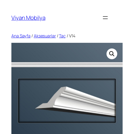
İçeriğe
geç
Viyan Mobilya
Ana Sayfa
/
Aksesuarlar
/
Taç
/ V14