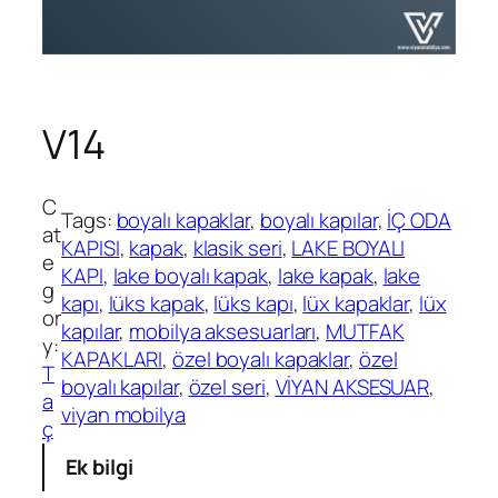
V14
C
Tags:
boyalı kapaklar
, 
boyalı kapılar
, 
İÇ ODA
at
KAPISI
, 
kapak
, 
klasik seri
, 
LAKE BOYALI
e
KAPI
, 
lake boyalı kapak
, 
lake kapak
, 
lake
g
kapı
, 
lüks kapak
, 
lüks kapı
, 
lüx kapaklar
, 
lüx
or
kapılar
, 
mobilya aksesuarları
, 
MUTFAK
y:
KAPAKLARI
, 
özel boyalı kapaklar
, 
özel
T
boyalı kapılar
, 
özel seri
, 
VİYAN AKSESUAR
, 
a
viyan mobilya
ç
Ek bilgi