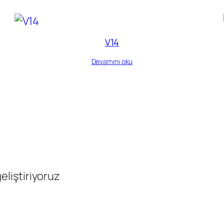
V14
Devamını oku
geliştiriyoruz