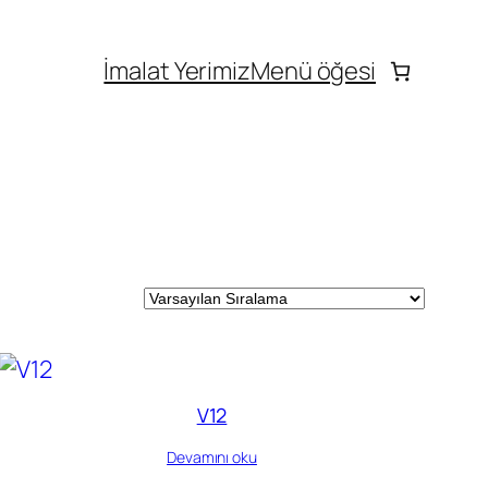
İmalat Yerimiz
Menü öğesi
V12
Devamını oku