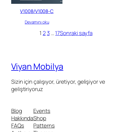
V1008/V1008-C
Devamını oku
1
2
3
…
17
Sonraki sayfa
Viyan Mobilya
Sizin için çalışıyor, üretiyor, gelişiyor ve
geliştiriyoruz
Blog
Events
Hakkında
Shop
FAQs
Patterns