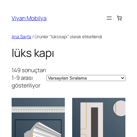
İçeriğe
geç
Viyan Mobilya
Ana Sayfa
/ Ürünler “lüks kapı” olarak etiketlendi
lüks kapı
149 sonuçtan
1-9 arası
gösteriliyor