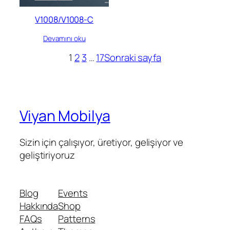
V1008/V1008-C
Devamını oku
1
2
3
…
17
Sonraki sayfa
Viyan Mobilya
Sizin için çalışıyor, üretiyor, gelişiyor ve
geliştiriyoruz
Blog
Events
Hakkında
Shop
FAQs
Patterns