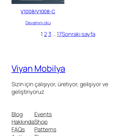
V1008/V1008-C
Devamını oku
1
2
3
…
17
Sonraki sayfa
Viyan Mobilya
Sizin için çalışıyor, üretiyor, gelişiyor ve
geliştiriyoruz
Blog
Events
Hakkında
Shop
FAQs
Patterns