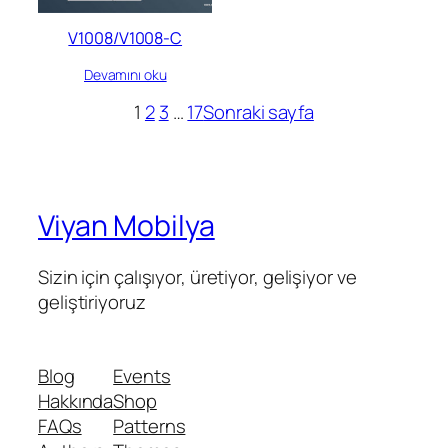
V1008/V1008-C
Devamını oku
1
2
3
…
17
Sonraki sayfa
Viyan Mobilya
Sizin için çalışıyor, üretiyor, gelişiyor ve
geliştiriyoruz
Blog
Events
Hakkında
Shop
FAQs
Patterns