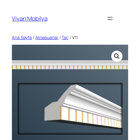
İçeriğe
geç
Viyan Mobilya
Ana Sayfa
/
Aksesuarlar
/
Taç
/ V11