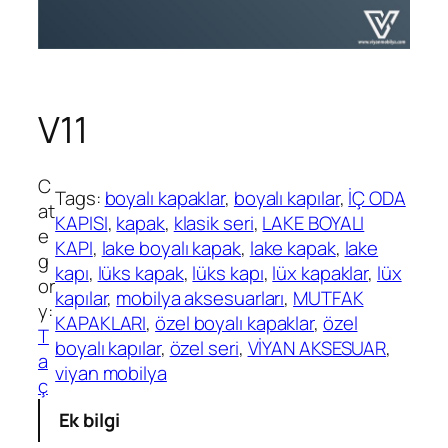
V11
C
Tags:
boyalı kapaklar
, 
boyalı kapılar
, 
İÇ ODA
at
KAPISI
, 
kapak
, 
klasik seri
, 
LAKE BOYALI
e
KAPI
, 
lake boyalı kapak
, 
lake kapak
, 
lake
g
kapı
, 
lüks kapak
, 
lüks kapı
, 
lüx kapaklar
, 
lüx
or
kapılar
, 
mobilya aksesuarları
, 
MUTFAK
y:
KAPAKLARI
, 
özel boyalı kapaklar
, 
özel
T
boyalı kapılar
, 
özel seri
, 
VİYAN AKSESUAR
, 
a
viyan mobilya
ç
Ek bilgi