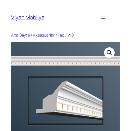
İçeriğe
geç
Viyan Mobilya
Ana Sayfa
/
Aksesuarlar
/
Taç
/ V10