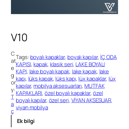
V10
C
Tags:
boyalı kapaklar
, 
boyalı kapılar
, 
İÇ ODA
at
KAPISI
, 
kapak
, 
klasik seri
, 
LAKE BOYALI
e
KAPI
, 
lake boyalı kapak
, 
lake kapak
, 
lake
g
kapı
, 
lüks kapak
, 
lüks kapı
, 
lüx kapaklar
, 
lüx
or
kapılar
, 
mobilya aksesuarları
, 
MUTFAK
y:
KAPAKLARI
, 
özel boyalı kapaklar
, 
özel
T
boyalı kapılar
, 
özel seri
, 
VİYAN AKSESUAR
, 
a
viyan mobilya
ç
Ek bilgi