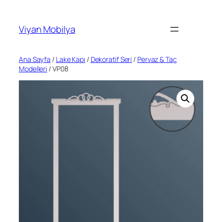
İçeriğe
geç
Viyan Mobilya
Ana Sayfa
/
Lake Kapı
/
Dekoratif Seri
/
Pervaz & Taç
Modelleri
/ VP08