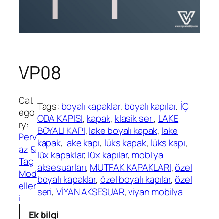
VP08
Cat
Tags:
boyalı kapaklar
, 
boyalı kapılar
, 
İÇ
ego
ODA KAPISI
, 
kapak
, 
klasik seri
, 
LAKE
ry:
BOYALI KAPI
, 
lake boyalı kapak
, 
lake
Perv
kapak
, 
lake kapı
, 
lüks kapak
, 
lüks kapı
, 
az &
lüx kapaklar
, 
lüx kapılar
, 
mobilya
Taç
aksesuarları
, 
MUTFAK KAPAKLARI
, 
özel
Mod
boyalı kapaklar
, 
özel boyalı kapılar
, 
özel
eller
seri
, 
VİYAN AKSESUAR
, 
viyan mobilya
i
Ek bilgi