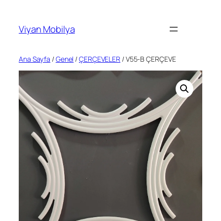
İçeriğe
geç
Viyan Mobilya
Ana Sayfa
/
Genel
/
ÇERÇEVELER
/ V55-B ÇERÇEVE