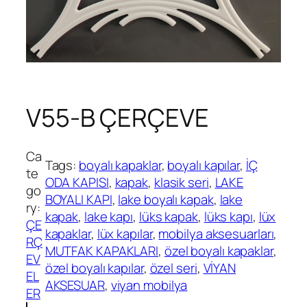
V55-B ÇERÇEVE
Ca
Tags:
boyalı kapaklar
, 
boyalı kapılar
, 
İÇ
te
ODA KAPISI
, 
kapak
, 
klasik seri
, 
LAKE
go
BOYALI KAPI
, 
lake boyalı kapak
, 
lake
ry:
kapak
, 
lake kapı
, 
lüks kapak
, 
lüks kapı
, 
lüx
ÇE
kapaklar
, 
lüx kapılar
, 
mobilya aksesuarları
, 
RÇ
MUTFAK KAPAKLARI
, 
özel boyalı kapaklar
, 
EV
özel boyalı kapılar
, 
özel seri
, 
VİYAN
EL
AKSESUAR
, 
viyan mobilya
ER