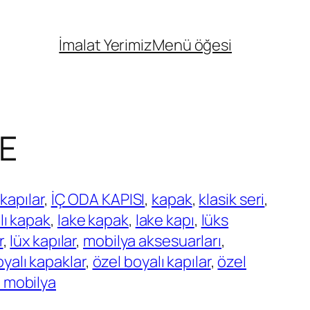
İmalat Yerimiz
Menü öğesi
E
 kapılar
, 
İÇ ODA KAPISI
, 
kapak
, 
klasik seri
, 
lı kapak
, 
lake kapak
, 
lake kapı
, 
lüks
r
, 
lüx kapılar
, 
mobilya aksesuarları
, 
oyalı kapaklar
, 
özel boyalı kapılar
, 
özel
 mobilya