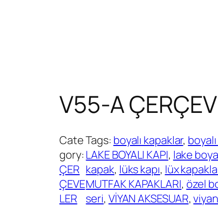
V55-A ÇERÇEV
Cate
Tags:
boyalı kapaklar
, 
boyalı
gory:
LAKE BOYALI KAPI
, 
lake boya
ÇER
kapak
, 
lüks kapı
, 
lüx kapakla
ÇEVE
MUTFAK KAPAKLARI
, 
özel b
LER
seri
, 
VİYAN AKSESUAR
, 
viyan