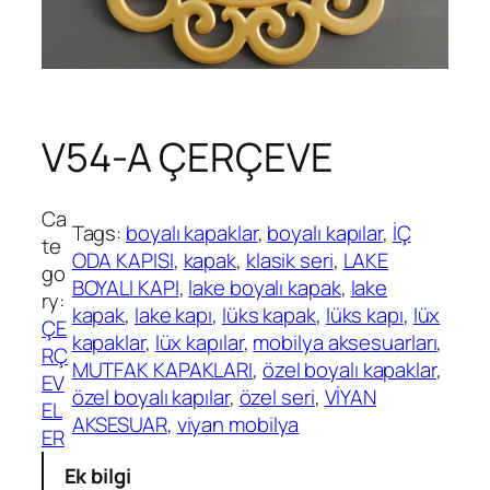
V54-A ÇERÇEVE
Ca
Tags:
boyalı kapaklar
, 
boyalı kapılar
, 
İÇ
te
ODA KAPISI
, 
kapak
, 
klasik seri
, 
LAKE
go
BOYALI KAPI
, 
lake boyalı kapak
, 
lake
ry:
kapak
, 
lake kapı
, 
lüks kapak
, 
lüks kapı
, 
lüx
ÇE
kapaklar
, 
lüx kapılar
, 
mobilya aksesuarları
, 
RÇ
MUTFAK KAPAKLARI
, 
özel boyalı kapaklar
, 
EV
özel boyalı kapılar
, 
özel seri
, 
VİYAN
EL
AKSESUAR
, 
viyan mobilya
ER
Ek bilgi