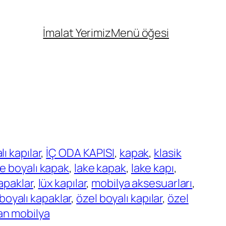
İmalat Yerimiz
Menü öğesi
lı kapılar
, 
İÇ ODA KAPISI
, 
kapak
, 
klasik
ke boyalı kapak
, 
lake kapak
, 
lake kapı
, 
apaklar
, 
lüx kapılar
, 
mobilya aksesuarları
, 
boyalı kapaklar
, 
özel boyalı kapılar
, 
özel
an mobilya