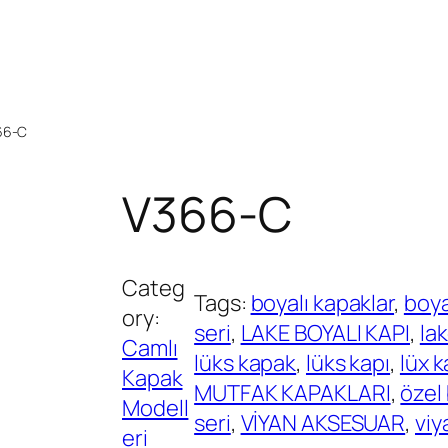
66-C
V366-C
Categ
Tags:
boyalı kapaklar
, 
boya
ory:
seri
, 
LAKE BOYALI KAPI
, 
la
Camlı
lüks kapak
, 
lüks kapı
, 
lüx k
Kapak
MUTFAK KAPAKLARI
, 
özel 
Modell
seri
, 
VİYAN AKSESUAR
, 
viy
eri