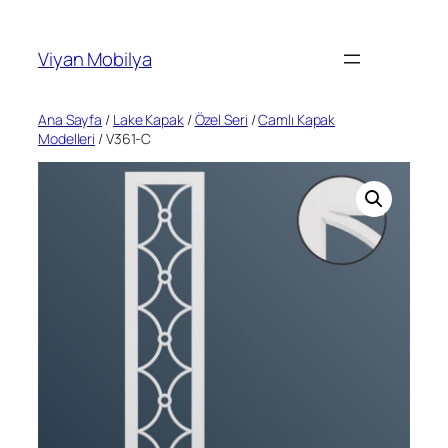
İçeriğe
geç
Viyan Mobilya
Ana Sayfa
/
Lake Kapak
/
Özel Seri
/
Camlı Kapak
Modelleri
/ V361-C