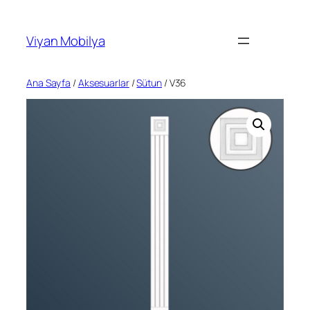
İçeriğe
geç
Viyan Mobilya
Ana Sayfa
/
Aksesuarlar
/
Sütun
/ V36