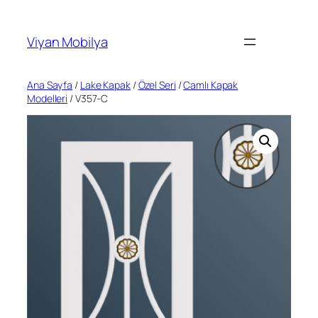
İçeriğe
geç
Viyan Mobilya
Ana Sayfa
/
Lake Kapak
/
Özel Seri
/
Camlı Kapak
Modelleri
/ V357-C