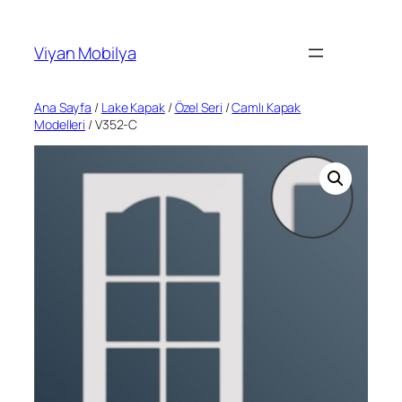
İçeriğe
geç
Viyan Mobilya
Ana Sayfa
/
Lake Kapak
/
Özel Seri
/
Camlı Kapak
Modelleri
/ V352-C