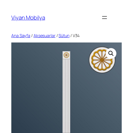
İçeriğe
geç
Viyan Mobilya
Ana Sayfa
/
Aksesuarlar
/
Sütun
/ V34