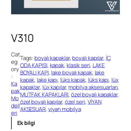
V310
Cat
Tags:
boyalı kapaklar
, 
boyalı kapılar
, 
İÇ
eg
ODA KAPISI
, 
kapak
, 
klasik seri
, 
LAKE
ory
BOYALI KAPI
, 
lake boyalı kapak
, 
lake
:
kapak
, 
lake kapı
, 
lüks kapak
, 
lüks kapı
, 
lüx
Ka
kapaklar
, 
lüx kapılar
, 
mobilya aksesuarları
, 
pak
MUTFAK KAPAKLARI
, 
özel boyalı kapaklar
, 
Mo
özel boyalı kapılar
, 
özel seri
, 
VİYAN
dell
AKSESUAR
, 
viyan mobilya
eri
Ek bilgi