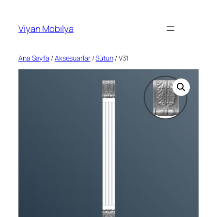
İçeriğe
geç
Viyan Mobilya
Ana Sayfa
/
Aksesuarlar
/
Sütun
/ V31