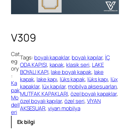
V309
Cat
Tags:
boyalı kapaklar
, 
boyalı kapılar
, 
İÇ
eg
ODA KAPISI
, 
kapak
, 
klasik seri
, 
LAKE
ory
BOYALI KAPI
, 
lake boyalı kapak
, 
lake
:
kapak
, 
lake kapı
, 
lüks kapak
, 
lüks kapı
, 
lüx
Ka
kapaklar
, 
lüx kapılar
, 
mobilya aksesuarları
, 
pak
MUTFAK KAPAKLARI
, 
özel boyalı kapaklar
, 
Mo
özel boyalı kapılar
, 
özel seri
, 
VİYAN
dell
AKSESUAR
, 
viyan mobilya
eri
Ek bilgi