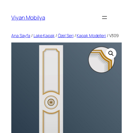
İçeriğe
geç
Viyan Mobilya
Ana Sayfa
/
Lake Kapak
/
Özel Seri
/
Kapak Modelleri
/ V309