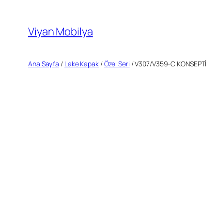
İçeriğe
geç
Viyan Mobilya
Ana Sayfa
/
Lake Kapak
/
Özel Seri
/ V307/V359-C KONSEPTİ