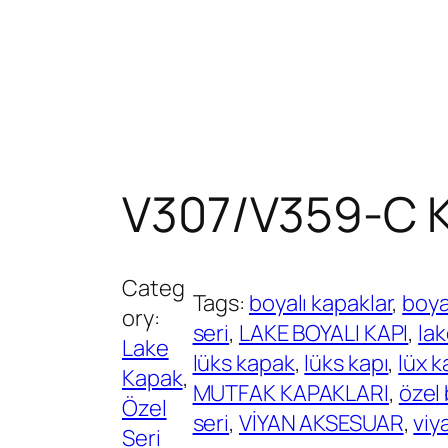
V307/V359-C 
Categ
Tags:
boyalı kapaklar
, 
boyal
ory:
seri
, 
LAKE BOYALI KAPI
, 
lak
Lake
lüks kapak
, 
lüks kapı
, 
lüx k
Kapak
, 
MUTFAK KAPAKLARI
, 
özel 
Özel
seri
, 
VİYAN AKSESUAR
, 
viy
Seri