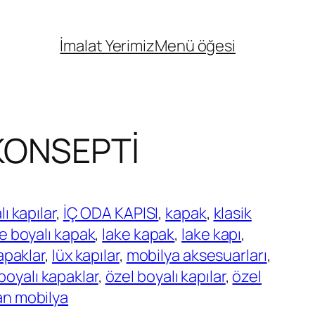
İmalat Yerimiz
Menü öğesi
KONSEPTİ
ı kapılar
, 
İÇ ODA KAPISI
, 
kapak
, 
klasik
e boyalı kapak
, 
lake kapak
, 
lake kapı
, 
apaklar
, 
lüx kapılar
, 
mobilya aksesuarları
, 
boyalı kapaklar
, 
özel boyalı kapılar
, 
özel
an mobilya