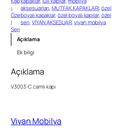
Kap
kapaklar
, 
lüx kapılar
, 
mobilya
ı
, 
aksesuarları
, 
MUTFAK KAPAKLARI
, 
özel
Öze
boyalı kapaklar
, 
özel boyalı kapılar
, 
özel
l
seri
, 
VİYAN AKSESUAR
, 
viyan mobilya
Seri
Açıklama
Ek bilgi
Açıklama
V3003-C camlı kapı
Viyan Mobilya