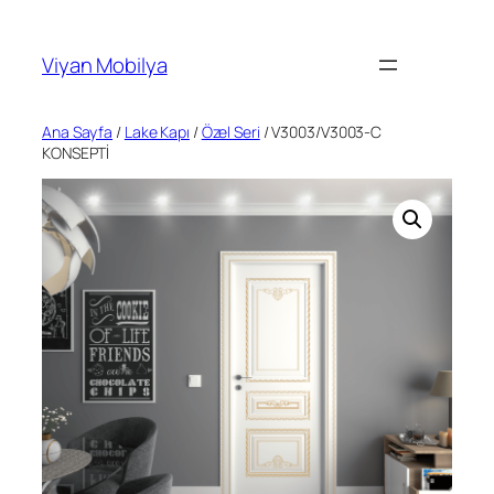
İçeriğe
geç
Viyan Mobilya
Ana Sayfa
/
Lake Kapı
/
Özel Seri
/ V3003/V3003-C
KONSEPTİ