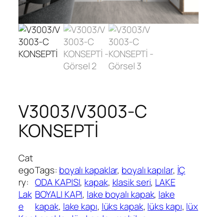
V3003/V3003-C
KONSEPTİ
Cat
ego
Tags:
boyalı kapaklar
, 
boyalı kapılar
, 
İÇ
ry:
ODA KAPISI
, 
kapak
, 
klasik seri
, 
LAKE
Lak
BOYALI KAPI
, 
lake boyalı kapak
, 
lake
e
kapak
, 
lake kapı
, 
lüks kapak
, 
lüks kapı
, 
lüx