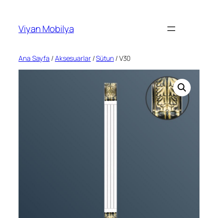
İçeriğe
geç
Viyan Mobilya
Ana Sayfa
/
Aksesuarlar
/
Sütun
/ V30