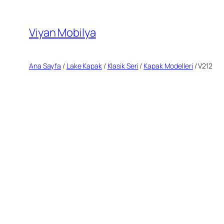
İçeriğe
geç
Viyan Mobilya
Ana Sayfa
/
Lake Kapak
/
Klasik Seri
/
Kapak Modelleri
/ V212