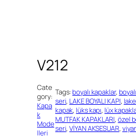
V212
Cate
Tags:
boyalı kapaklar
, 
boyalı
gory:
seri
, 
LAKE BOYALI KAPI
, 
lake
Kapa
kapak
, 
lüks kapı
, 
lüx kapakl
k
MUTFAK KAPAKLARI
, 
özel b
Mode
seri
, 
VİYAN AKSESUAR
, 
viya
lleri