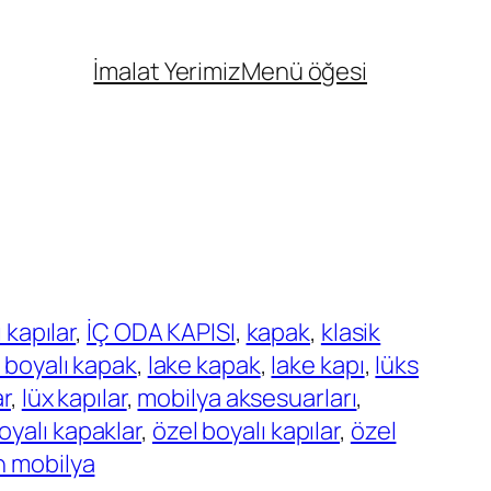
İmalat Yerimiz
Menü öğesi
 kapılar
, 
İÇ ODA KAPISI
, 
kapak
, 
klasik
 boyalı kapak
, 
lake kapak
, 
lake kapı
, 
lüks
ar
, 
lüx kapılar
, 
mobilya aksesuarları
, 
oyalı kapaklar
, 
özel boyalı kapılar
, 
özel
n mobilya