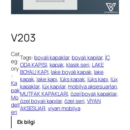
V203
Cat
Tags:
boyalı kapaklar
, 
boyalı kapılar
, 
İÇ
eg
ODA KAPISI
, 
kapak
, 
klasik seri
, 
LAKE
ory
BOYALI KAPI
, 
lake boyalı kapak
, 
lake
:
kapak
, 
lake kapı
, 
lüks kapak
, 
lüks kapı
, 
lüx
Ka
kapaklar
, 
lüx kapılar
, 
mobilya aksesuarları
, 
pak
MUTFAK KAPAKLARI
, 
özel boyalı kapaklar
, 
Mo
özel boyalı kapılar
, 
özel seri
, 
VİYAN
dell
AKSESUAR
, 
viyan mobilya
eri
Ek bilgi