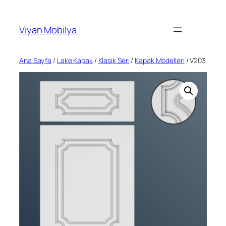
İçeriğe
geç
Viyan Mobilya
Ana Sayfa
/
Lake Kapak
/
Klasik Seri
/
Kapak Modelleri
/ V203