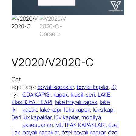
V2020/V2020-C
Cat
ego
Tags:
boyalı kapaklar
, 
boyalı kapılar
, 
İÇ
ry:
ODA KAPISI
, 
kapak
, 
klasik seri
, 
LAKE
Klas
BOYALI KAPI
, 
lake boyalı kapak
, 
lake
ik
kapak
, 
lake kapı
, 
lüks kapak
, 
lüks kapı
, 
Seri
lüx kapaklar
, 
lüx kapılar
, 
mobilya
, 
aksesuarları
, 
MUTFAK KAPAKLARI
, 
özel
Lak
boyalı kapaklar
, 
özel boyalı kapılar
, 
özel