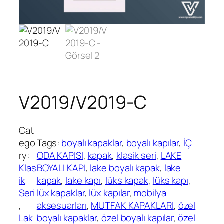
V2019/V2019-C
Cat
ego
Tags:
boyalı kapaklar
, 
boyalı kapılar
, 
İÇ
ry:
ODA KAPISI
, 
kapak
, 
klasik seri
, 
LAKE
Klas
BOYALI KAPI
, 
lake boyalı kapak
, 
lake
ik
kapak
, 
lake kapı
, 
lüks kapak
, 
lüks kapı
, 
Seri
lüx kapaklar
, 
lüx kapılar
, 
mobilya
, 
aksesuarları
, 
MUTFAK KAPAKLARI
, 
özel
Lak
boyalı kapaklar
, 
özel boyalı kapılar
, 
özel