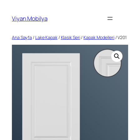
İçeriğe
geç
Viyan Mobilya
Ana Sayfa
/
Lake Kapak
/
Klasik Seri
/
Kapak Modelleri
/ V201