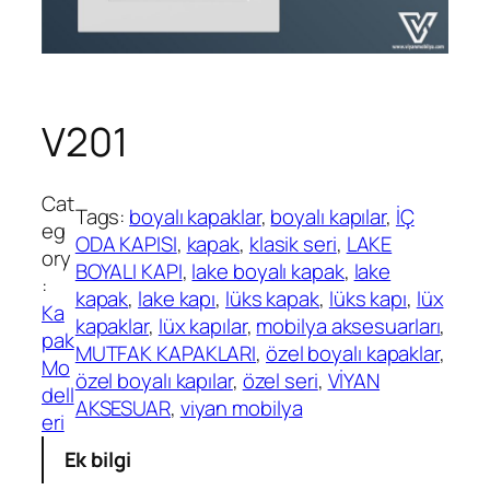
V201
Cat
Tags:
boyalı kapaklar
, 
boyalı kapılar
, 
İÇ
eg
ODA KAPISI
, 
kapak
, 
klasik seri
, 
LAKE
ory
BOYALI KAPI
, 
lake boyalı kapak
, 
lake
:
kapak
, 
lake kapı
, 
lüks kapak
, 
lüks kapı
, 
lüx
Ka
kapaklar
, 
lüx kapılar
, 
mobilya aksesuarları
, 
pak
MUTFAK KAPAKLARI
, 
özel boyalı kapaklar
, 
Mo
özel boyalı kapılar
, 
özel seri
, 
VİYAN
dell
AKSESUAR
, 
viyan mobilya
eri
Ek bilgi