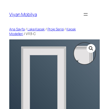
İçeriğe
geç
Viyan Mobilya
Ana Sayfa
/
Lake Kapak
/
Proje Serisi
/
Kapak
Modelleri
/ V113-C