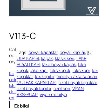
V113-C
Cat
Tags:
boyalı kapaklar
, 
boyalı kapılar
, 
İÇ
eg
ODA KAPISI
, 
kapak
, 
klasik seri
, 
LAKE
ory
BOYALI KAPI
, 
lake boyalı kapak
, 
lake
:
kapak
, 
lake kapı
, 
lüks kapak
, 
lüks kapı
, 
lüx
Ka
kapaklar
, 
lüx kapılar
, 
mobilya aksesuarları
, 
pak
MUTFAK KAPAKLARI
, 
özel boyalı kapaklar
, 
Mo
özel boyalı kapılar
, 
özel seri
, 
VİYAN
dell
AKSESUAR
, 
viyan mobilya
eri
Ek bilgi